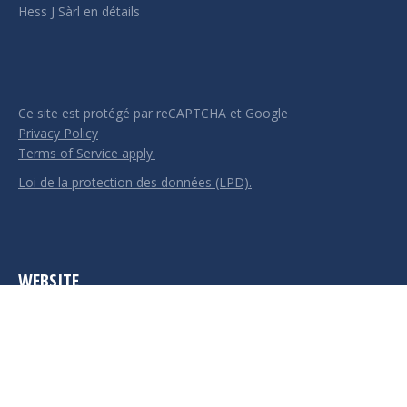
Hess J Sàrl en détails
Ce site est protégé par reCAPTCHA et Google
Privacy Policy
Terms of Service apply.
Loi de la protection des données (LPD).
WEBSITE
Réalisé par HessJ Sarl
© 2024 Hess J Sarl